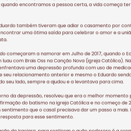
 quando encontramos a pessoa certa, a vida começa ter
 Eduardo também tiveram que adiar o casamento por con
contrar uma ótima saída para celebrar o amor e a uniã
ata.
ardo começaram a namorar em Julho de 2017, quando o E
luau com Brais Oss na Canção Nova (igreja Católica). N
 enfrentava uma depressão profunda com uso de medicaç
e seu relacionamento anterior e mesmo o Eduardo sendo
 do seu lado, sempre a ajudou e a levantava para cima.
orno da depressão, resolveu que era o melhor momento p
nfirmação do batismo na igreja Católica e no começo de 
sentimento que o casal precisava dar um passo a mais
 resposta para esse sentimento.
ação da Iraciara, para sentirem o quão poderoso é a cren