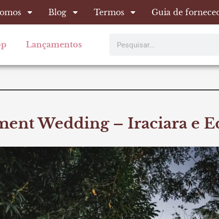
omos
Blog
Termos
Guia de fornece
Pesquisar
op
Lançamentos
ent Wedding – Iraciara e 