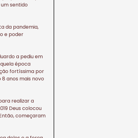
 um sentido
ta da pandemia,
o e poder
duardo a pediu em
aquela época
ão fortíssima por
 8 anos mais novo
ara realizar a
2019 Deus colocou
. Então, começaram
ça deles e a força