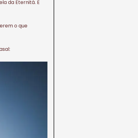
la da Eternitá. E
eberem o que
asal: