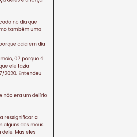
rcada no dia que
 como também uma
porque caia em dia
 maio, 07 porque é
ue ele fazia
/07/2020. Entendeu
 não era um delírio
 ressignificar a
m alguns dos meus
 dele.
Mas eles