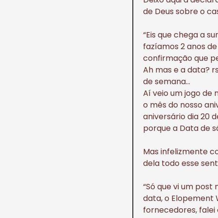
de Deus sobre o cas
“Eis que chega a su
fazíamos 2 anos d
confirmação que p
Ah mas e a data? r
de semana…
Aí veio um jogo de 
o mês do nosso aniv
aniversário dia 20 
porque a Data de s
Mas infelizmente c
dela todo esse sen
“Só que vi um post 
data, o Elopement 
fornecedores, falei