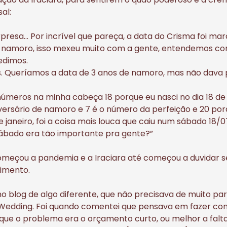
al:
rpresa… Por incrível que pareça, a data do Crisma foi ma
e namoro, isso mexeu muito com a gente, entendemos
edimos.
s. Queríamos a data de 3 anos de namoro, mas não dava 
números na minha cabeça 18 porque eu nasci no dia 18 de
ersário de namoro e 7 é o número da perfeição e 20 porq
de janeiro, foi a coisa mais louca que caiu num sábado 18
ábado era tão importante pra gente?”
omeçou a pandemia e a Iraciara até começou a duvidar se
timento.
no blog de algo diferente, que não precisava de muito para
Wedding. Foi quando comentei que pensava em fazer co
 que o problema era o orçamento curto, ou melhor a falta