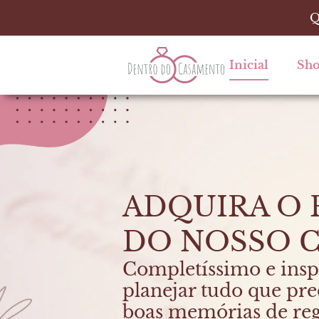
Ir
Q
para
o
conteúdo
Inicial
Sh
ADQUIRA O
DO NOSSO 
Completíssimo e insp
planejar tudo que prec
boas memórias de reg