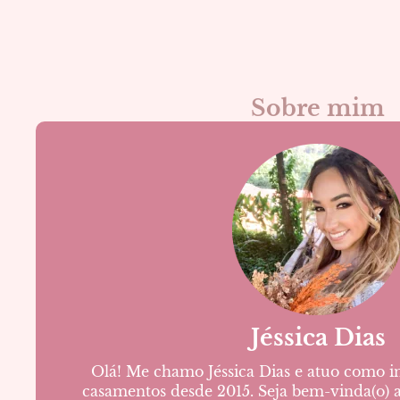
Sobre mim
Jéssica Dias
Olá! Me chamo Jéssica Dias e atuo como i
casamentos desde 2015. Seja bem-vinda(o) ao