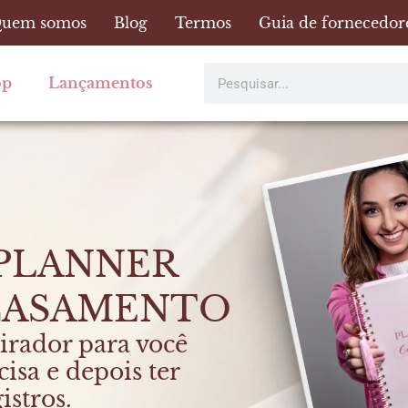
uem somos
Blog
Termos
Guia de fornecedor
Pesquisar
op
Lançamentos
 PLANNER
CASAMENTO
irador para você
isa e depois ter
istros.