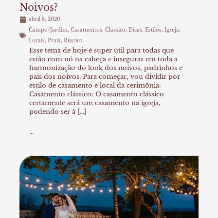
Noivos?
abril 8, 2020
Campo/Jardim
,
Casamentos
,
Clássico
,
Dicas
,
Estilos
,
Igreja
,
Locais
,
Praia
,
Rústico
Esse tema de hoje é super útil para todas que
estão com nó na cabeça e inseguras em toda a
harmonização do look dos noivos, padrinhos e
pais dos noivos. Para começar, vou dividir por
estilo de casamento e local da cerimônia:
Casamento clássico: O casamento clássico
certamente será um casamento na igreja,
podendo ser à […]
...