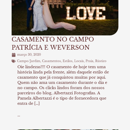
CASAMENTO NO CAMPO
PATRÍCIA E WEVERSON
março 30, 2020
Campo/Jardim
,
Casamentos
,
Estilos
,
Locais
,
Praia
,
Rústico
Oie lindezas!!!! O casamento de hoje tem uma
história linda pela frente, além daquele estilo de
casamento que já conquistou muitas por aqui.
Quem não ama um casamento durante o dia e
no campo. Os clicks lindos foram dos nossos
parceiros do blog, Albertazzi Fotografias. A
Pamela Albertazzi é o tipo de fornecedora que
entra de […]
...