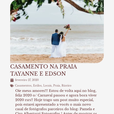
CASAMENTO NA PRAIA
TAYANNE E EDSON
fevereiro 27, 2020
Casamentos
,
Estilos
,
Locais
,
Praia
,
Rústico
Oie meus amores!!! Estou de volta aqui no blog,
feliz 2020 o/ Carnaval passou e agora bora viver
2020 rsrs!! Hoje trago um post muito especial,
pois estarei apresentado a vocês o mais novo
casal de fotógrafos parceiros do blog: Pamela e
Ciro Albertazzi Fotografias ! Antes de mostrar os