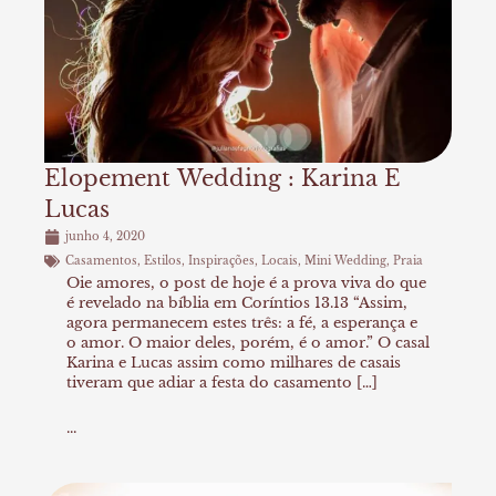
Elopement Wedding : Karina E
Lucas
junho 4, 2020
Casamentos
,
Estilos
,
Inspirações
,
Locais
,
Mini Wedding
,
Praia
Oie amores, o post de hoje é a prova viva do que
é revelado na bíblia em Coríntios 13.13 “Assim,
agora permanecem estes três: a fé, a esperança e
o amor. O maior deles, porém, é o amor.” O casal
Karina e Lucas assim como milhares de casais
tiveram que adiar a festa do casamento […]
...