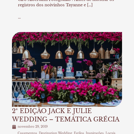
registros dos noivinhos Tayanne e […]
...
2ª EDIÇÃO JACK E JULIE
WEDDING – TEMÁTICA GRÉCIA
novembro 29, 2019
Casamentos
,
Destination Wedding
,
Estilos
,
Inspirações
,
Locais
,