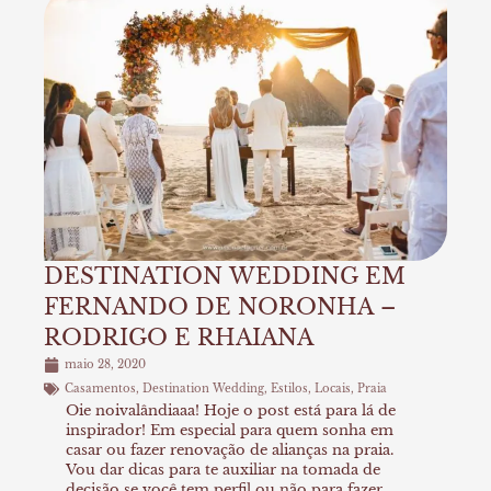
DESTINATION WEDDING EM
FERNANDO DE NORONHA –
RODRIGO E RHAIANA
maio 28, 2020
Casamentos
,
Destination Wedding
,
Estilos
,
Locais
,
Praia
Oie noivalândiaaa! Hoje o post está para lá de
inspirador! Em especial para quem sonha em
casar ou fazer renovação de alianças na praia.
Vou dar dicas para te auxiliar na tomada de
decisão se você tem perfil ou não para fazer