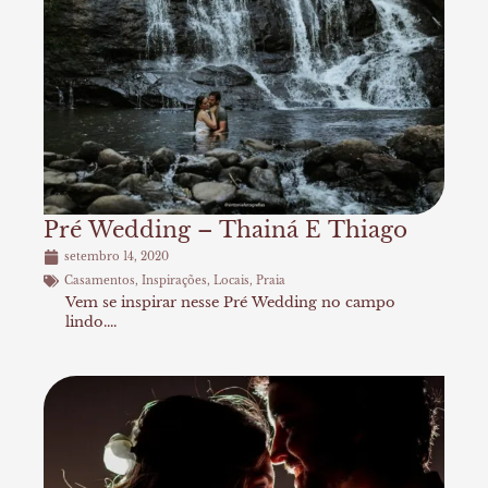
Pré Wedding – Thainá E Thiago
setembro 14, 2020
Casamentos
,
Inspirações
,
Locais
,
Praia
Vem se inspirar nesse Pré Wedding no campo
lindo....