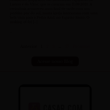
Larissa e do Vitor, que se casaram em 11.09.2021. A
cerimônia aconteceu num final de tarde com um
perfeito pôr do sol, numa igreja interiorana com uma
bela vista para a Pedra Azul, no Espírito Santo. O
making of foi […]
...
Anterior
1
2
3
…
57
Próximo
Acesse nosso Blog