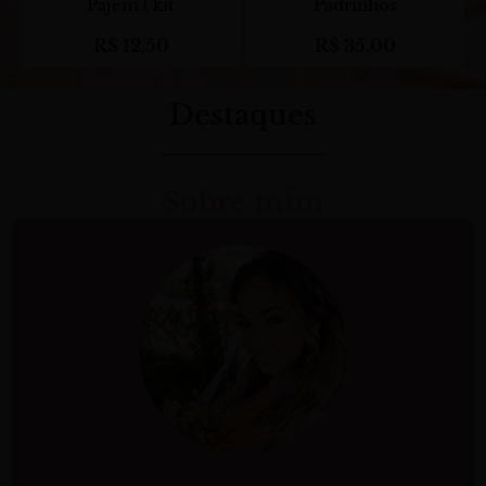
Pajem ( kit
Padrinhos
R$
12,50
R$
35,00
Destaques
Sobre mim