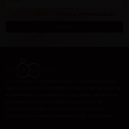
e
m
a
L
Li e concordo com a
Política de Privacidade
i
G
l
Enviar
P
D
O Dentro do Casamento quer fazer parte da sua
história de noiva e casada, te inspirando através de
experiências, casamentos reais, dicas, tendências,
juntamente com conteúdos, produtos e de
fornecedores que realizarão seus sonhos e
facilitarão sua vida. Acreditem, tudo dará certo!