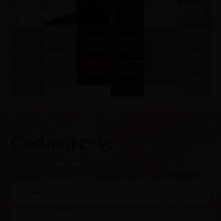
Clique
Acompan
Acompan
Playlists
Acompan
Salve
aqui para
he-nos
he-nos
para seu
he-nos
nossas
dicas
pelo
pelo
casament
pelo
Inspiraçõe
diárias no
Facebook
Youtube
o no nosso
Telegram
s no seu
Instagram
Spotify
Pinterest
Cadastre-se
Conecte-se conosco e fique por dentro das novidades.
N
o
m
E