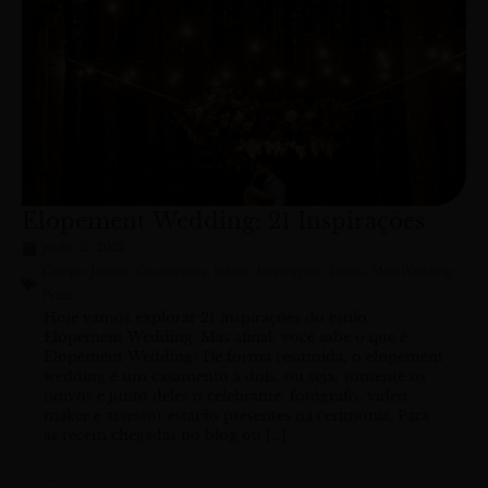
i
i
i
i
n
n
n
n
a
a
a
a
Elopement Wedding: 21 Inspirações
junho 15, 2022
Campo/Jardim
,
Casamentos
,
Estilos
,
Inspirações
,
Locais
,
Mini Wedding
,
Praia
Hoje vamos explorar 21 inspirações do estilo
Elopement Wedding. Mas afinal, você sabe o que é
Elopement Wedding? De forma resumida, o elopement
wedding é um casamento à dois, ou seja, somente os
noivos e junto deles o celebrante, fotógrafo, vídeo
maker e assessor estarão presentes na cerimônia. Para
as recém chegadas no blog ou […]
...