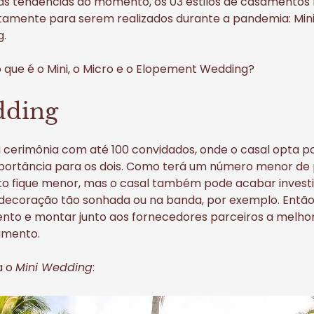
as tendências do momento, os 03 estilos de casamentos 
tamente para serem realizados durante a pandemia: Mini
.
que é o Mini, o Micro e o Elopement Wedding?
dding
 cerimônia com até 100 convidados, onde o casal opta p
ortância para os dois. Como terá um número menor de 
o fique menor, mas o casal também pode acabar invest
a decoração tão sonhada ou na banda, por exemplo. Então 
ento e montar junto aos fornecedores parceiros a melhor
amento.
a o
Mini Wedding
: