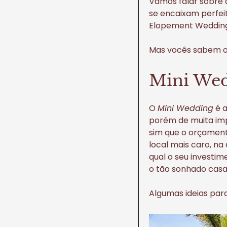
Vamos falar sobre 
se encaixam perfei
Elopement Wedding
Mas vocês sabem o 
Mini We
O
Mini Wedding
é a
porém de muita imp
sim que o orçament
local mais caro, n
qual o seu investim
o tão sonhado cas
Algumas ideias par