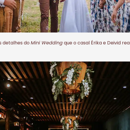
s detalhes do
Mini Wedding
que o casal Érika e Deivid rea