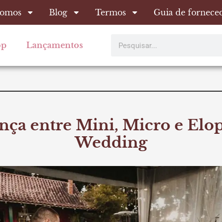
omos
Blog
Termos
Guia de fornece
Pesquisar
op
Lançamentos
nça entre Mini, Micro e El
Wedding