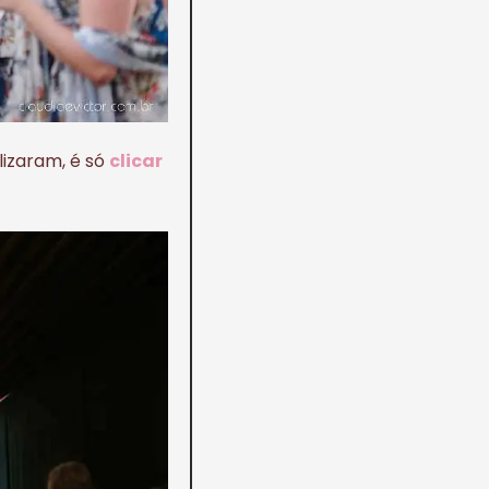
lizaram, é só
clicar