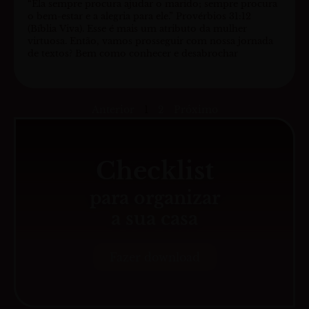
“Ela sempre procura ajudar o marido; sempre procura
o bem-estar e a alegria para ele.” Provérbios 31:12
(Bíblia Viva). Esse é mais um atributo da mulher
virtuosa. Então, vamos prosseguir com nossa jornada
de textos? Bem como conhecer e desabrochar
Anterior
1
2
Próximo
Checklist
para organizar
a sua casa
Fazer download