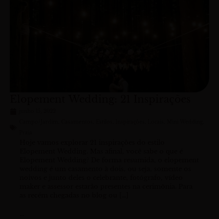
i
i
i
i
n
n
n
n
a
a
a
a
Elopement Wedding: 21 Inspirações
junho 15, 2022
Campo/Jardim
,
Casamentos
,
Estilos
,
Inspirações
,
Locais
,
Mini Wedding
,
Praia
Hoje vamos explorar 21 inspirações do estilo
Elopement Wedding. Mas afinal, você sabe o que é
Elopement Wedding? De forma resumida, o elopement
wedding é um casamento à dois, ou seja, somente os
noivos e junto deles o celebrante, fotógrafo, vídeo
maker e assessor estarão presentes na cerimônia. Para
as recém chegadas no blog ou […]
...