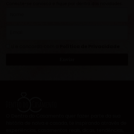
Conecte-se conosco e fique por dentro das novidades.
N
o
m
E
e
m
a
L
Li e concordo com a
Política de Privacidade
i
G
l
Enviar
P
D
O Dentro do Casamento quer fazer parte da sua
história de noiva e casada, te inspirando através de
experiências, casamentos reais, dicas, tendências,