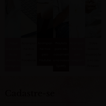
Clique
Acompan
Acompan
Playlists
Acompan
Salve
aqui para
he-nos
he-nos
para seu
he-nos
nossas
dicas
pelo
pelo
casament
pelo
Inspiraçõe
diárias no
Facebook
Youtube
o no nosso
Telegram
s no seu
Instagram
Spotify
Pinterest
Cadastre-se