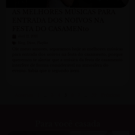
AS MELHORES MÚSICAS PARA
ENTRADA DOS NOIVOS NA
FESTA DO CASAMENto
abril 12, 2021
Blog
,
Dicas
,
Playlist
Oie meus amores, separamos hoje as melhores músicas
para entrada dos noivos na festa do casamento, porque
queremos te alertar que a música da festa de casamento
interfere de forma considerável na atmosfera do
evento. Sabia que o segundo item
Anterior
1
…
3
4
5
6
7
…
52
Próximo
Para você casada
P
P