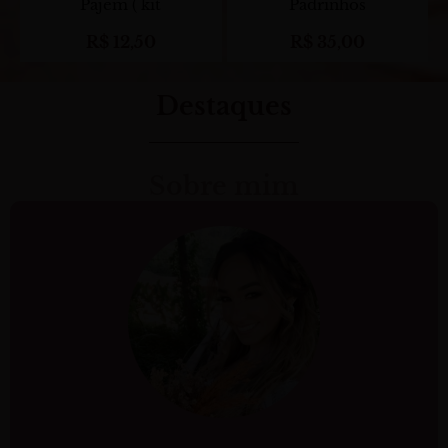
Pajem ( kit
Padrinhos
R$
12,50
R$
35,00
Destaques
Sobre mim