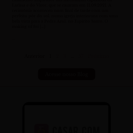
Larissa e do Vitor, que se casaram em 11.09.2021. A
cerimônia aconteceu num final de tarde com um
perfeito pôr do sol, numa igreja interiorana com uma
bela vista para a Pedra Azul, no Espírito Santo. O
making of foi […]
...
Anterior
1
2
3
…
57
Próximo
Acesse nosso Blog