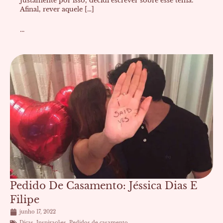
Justamente por isso, decidi escrever sobre esse tema.
Afinal, rever aquele […]
...
Pedido De Casamento: Jéssica Dias E
Filipe
junho 17, 2022
Dicas
,
Inspirações
,
Pedidos de casamento