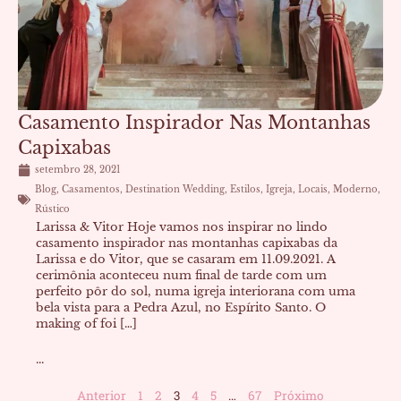
Casamento Inspirador Nas Montanhas
Capixabas
setembro 28, 2021
Blog
,
Casamentos
,
Destination Wedding
,
Estilos
,
Igreja
,
Locais
,
Moderno
,
Rústico
Larissa & Vitor Hoje vamos nos inspirar no lindo
casamento inspirador nas montanhas capixabas da
Larissa e do Vitor, que se casaram em 11.09.2021. A
cerimônia aconteceu num final de tarde com um
perfeito pôr do sol, numa igreja interiorana com uma
bela vista para a Pedra Azul, no Espírito Santo. O
making of foi […]
...
Anterior
1
2
3
4
5
…
67
Próximo