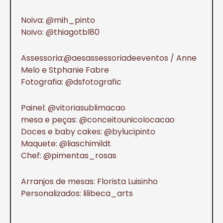
Noiva: @mih_pinto
Noivo: @thiagotbl80
Assessoria:@aesassessoriadeeventos / Anne
Melo e Stphanie Fabre
Fotografia: @dsfotografic
Painel: @vitoriasublimacao
mesa e peças: @conceitounicolocacao
Doces e baby cakes: @bylucipinto
Maquete: @liaschimildt
Chef: @pimentas_rosas
Arranjos de mesas: Florista Luisinho
Personalizados: lilibeca_arts