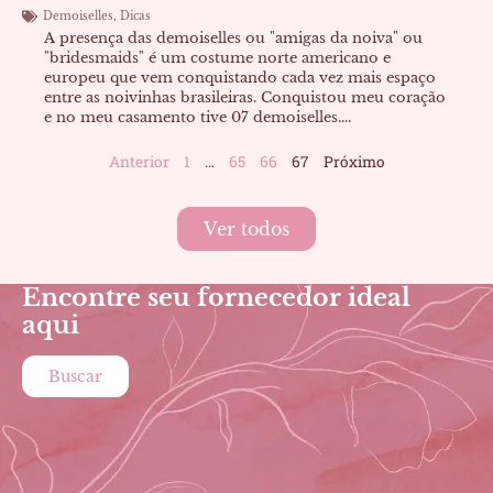
Demoiselles
,
Dicas
A presença das demoiselles ou "amigas da noiva" ou
"bridesmaids" é um costume norte americano e
europeu que vem conquistando cada vez mais espaço
entre as noivinhas brasileiras. Conquistou meu coração
e no meu casamento tive 07 demoiselles....
Anterior
1
…
65
66
67
Próximo
Ver todos
Encontre seu fornecedor ideal
aqui
Buscar