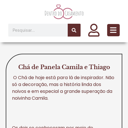
Ir
para
o
conteúdo
Pesquisar
Chá de Panela Camila e Thiago
O Chá de hoje está para lá de inspirador. Não
só a decoração, mas a história linda dos
noivos e em especial a grande superação da
noivinha Camila.
Os dois se conheceram por meio do