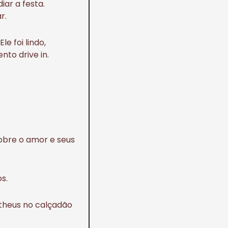
ar a festa.
r.
e foi lindo,
to drive in.
sobre o amor e seus
s.
atheus no calçadão