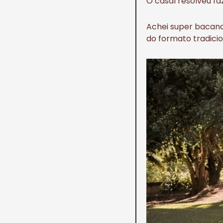
O casal resolveu fa
Achei super bacana
do formato tradicio