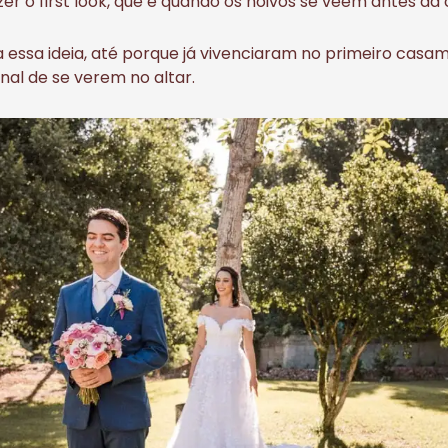
zer o first look, que é quando os noivos se veem antes da 
 essa ideia, até porque já vivenciaram no primeiro casam
nal de se verem no altar.