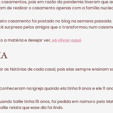
is casamentos, pois em razão da pandemia tiveram que adi
ram de realizar o casamento apenas com a família nuclea
meiro casamento foi postado no blog na semana passada. El
 até surpresa pelos amigos que o transformou num casamen
o a matéria e desejar ver,
só clicar aqui
.
IA
r as histórias de cada casal, pois elas sempre ensinam 
 conheceram na igreja quando ela tinha 9 anos e ele 11 ano
quando Sallie tinha 16 anos, foi pedida em namoro pelo M
llie relata que esse dia foi lindo.