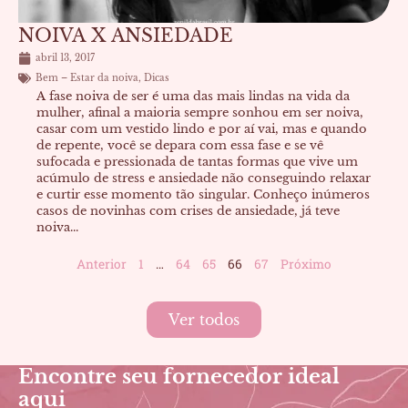
NOIVA X ANSIEDADE
abril 13, 2017
Bem – Estar da noiva
,
Dicas
A fase noiva de ser é uma das mais lindas na vida da
mulher, afinal a maioria sempre sonhou em ser noiva,
casar com um vestido lindo e por aí vai, mas e quando
de repente, você se depara com essa fase e se vê
sufocada e pressionada de tantas formas que vive um
acúmulo de stress e ansiedade não conseguindo relaxar
e curtir esse momento tão singular. Conheço inúmeros
casos de novinhas com crises de ansiedade, já teve
noiva...
Anterior
1
…
64
65
66
67
Próximo
Ver todos
Encontre seu fornecedor ideal
aqui