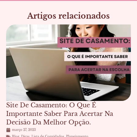
Artigos relacionados
Página
Página
Página
Página
Site De Casamento: O Que É
Importante Saber Para Acertar Na
Decisão Da Melhor Opção.
março 27, 2023
Blog
,
Dicas
,
Lista de Convidados
,
Planejamento