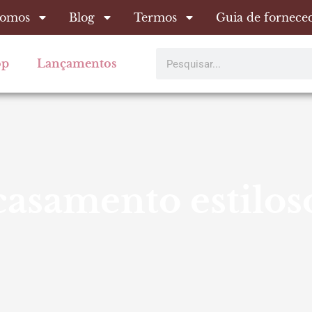
omos
Blog
Termos
Guia de fornece
Pesquisar
op
Lançamentos
casamento estilos