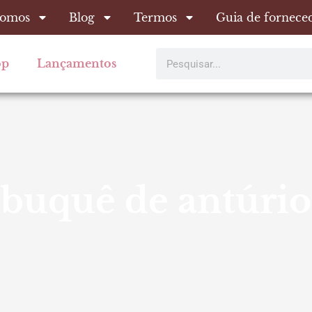
omos
Blog
Termos
Guia de fornece
Pesquisar
op
Lançamentos
buquê de antúrio