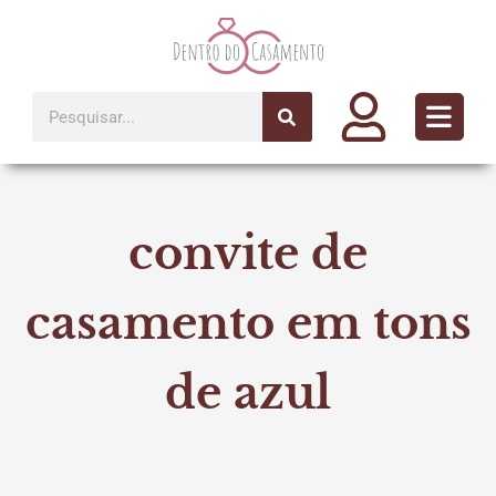
Ir
para
o
conteúdo
Pesquisar
convite de
casamento em tons
de azul