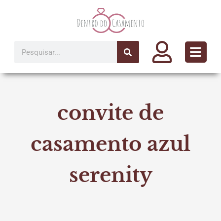
Ir
para
o
conteúdo
Pesquisar
convite de
casamento azul
serenity