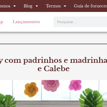
omos
Blog
Termos
Guia de fornece
Pesquisar
op
Lançamentos
ty com padrinhos e madrinha
e Calebe