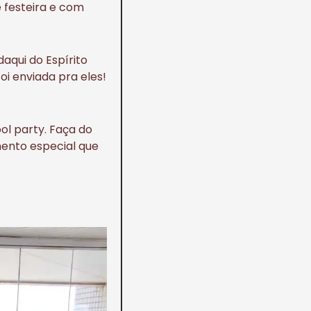
 festeira e com
aqui do Espírito
oi enviada pra eles!
ool party. Faça do
mento especial que