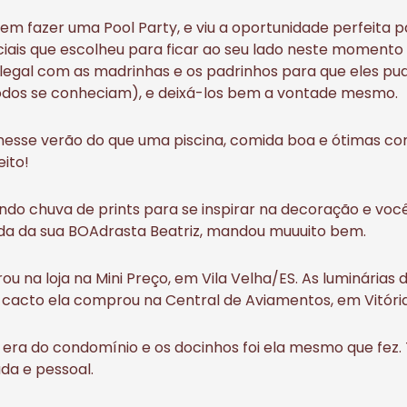
em fazer uma Pool Party, e viu a oportunidade perfeita 
ais que escolheu para ficar ao seu lado neste momento t
gal com as madrinhas e os padrinhos para que eles pud
odos se conheciam), e deixá-los bem a vontade mesmo.
nesse verão do que uma piscina, comida boa e ótimas co
ito!
endo chuva de prints para se inspirar na decoração e você
da da sua BOAdrasta Beatriz, mandou muuuito bem.
u na loja na Mini Preço, em Vila Velha/ES. As luminárias 
e cacto ela comprou na Central de Aviamentos, em Vitóri
era do condomínio e os docinhos foi ela mesmo que fez.
da e pessoal.