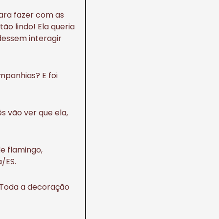
para fazer com as
ão lindo! Ela queria
essem interagir
mpanhias? E foi
s vão ver que ela,
de flamingo,
a/ES.
 Toda a decoração