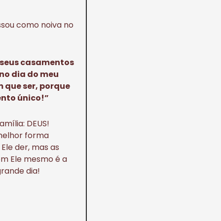
assou como noiva no
m seus casamentos
 no dia do meu
 que ser, porque
ento único!”
amília: DEUS!
 melhor forma
Ele der, mas as
com Ele mesmo é a
rande dia!