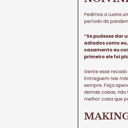
Pedimos a Luana um
período da pandemia
“Se pudesse dar 
adiados como eu, 
casamento eu comp
primeiro ele foi 
Gente esse recado 
Entreguem nas mãos
sempre. Faça apena
demais coisas, não
melhor coisa que p
MAKING