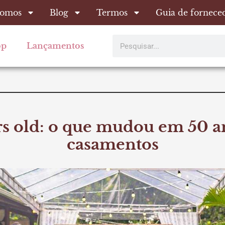
omos
Blog
Termos
Guia de fornece
Pesquisar
op
Lançamentos
rs old: o que mudou em 50 a
casamentos