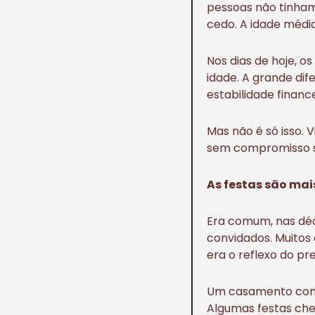
pessoas não tinham
cedo. A idade média 
Nos dias de hoje, o
idade. A grande dif
estabilidade finance
Mas não é só isso. V
sem compromisso sã
As festas são mai
Era comum, nas déc
convidados. Muitos
era o reflexo do pre
Um casamento consi
Algumas festas cheg