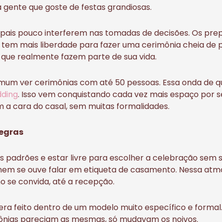
 gente que goste de festas grandiosas.
s pais pouco interferem nas tomadas de decisões. Os pre
e tem mais liberdade para fazer uma cerimônia cheia de 
que realmente fazem parte de sua vida.
mum ver cerimônias com até 50 pessoas. Essa onda de 
dding
. Isso vem conquistando cada vez mais espaço por se
m a cara do casal, sem muitas formalidades.
regras
s padrões e estar livre para escolher a celebração sem
nem se ouve falar em etiqueta de casamento. Nessa atmos
 se convida, até a recepção.
era feito dentro de um modelo muito específico e formal
ônias pareciam as mesmas, só mudavam os noivos.