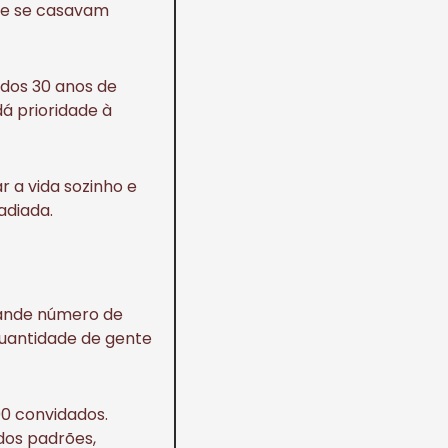
l e se casavam
 dos 30 anos de
á prioridade à
r a vida sozinho e
adiada.
rande número de
quantidade de gente
00 convidados.
dos padrões,