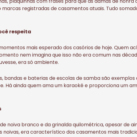
has, plaquinhas com frases para que as damas de honr
ão marcas registradas de casamentos atuais. Tudo somado
ocê respeita
 momentos mais esperado dos casórios de hoje. Quem a
momento nem imagina que isso não era comum nas déca
uvesse, era só ambiente.
DJs, bandas e baterias de escolas de samba são exemplos
te. Há ainda quem ama um karaokê e proporciona um am
s
de noiva branco e da grinalda quilométrica, apesar de ai
s noivas, era característico dos casamentos mais tradic