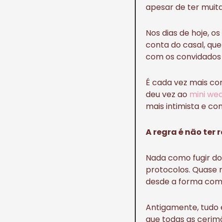
apesar de ter muita
Nos dias de hoje, o
conta do casal, qu
com os convidados 
É cada vez mais co
deu vez ao
mini we
mais intimista e co
A regra é não ter 
Nada como fugir do
protocolos. Quase 
desde a forma como
Antigamente, tudo 
que todas as cerim