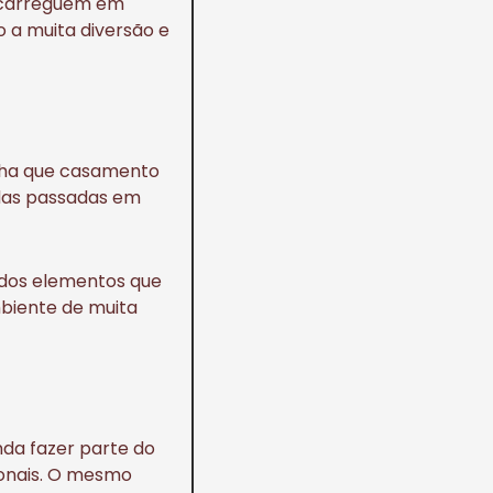
a carreguem em
 a muita diversão e
cha que casamento
das passadas em
 dos elementos que
biente de muita
nda fazer parte do
ionais. O mesmo