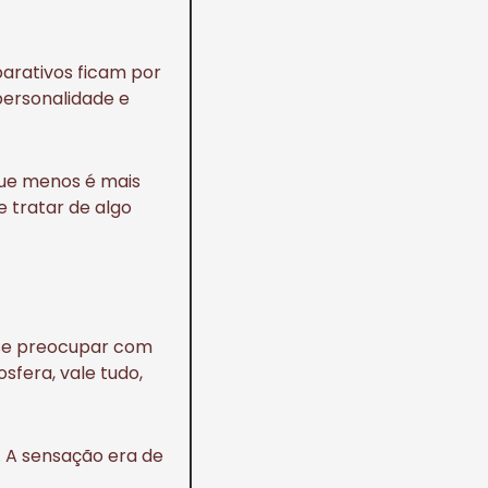
parativos ficam por
personalidade e
que menos é mais
 tratar de algo
 se preocupar com
fera, vale tudo,
. A sensação era de