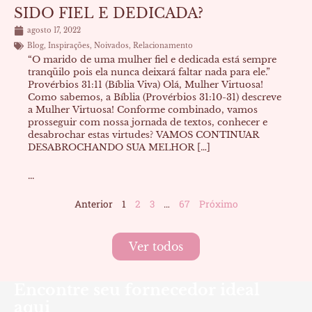
SIDO FIEL E DEDICADA?
agosto 17, 2022
Blog
,
Inspirações
,
Noivados
,
Relacionamento
“O marido de uma mulher fiel e dedicada está sempre
tranqüilo pois ela nunca deixará faltar nada para ele.”
Provérbios 31:11 (Bíblia Viva) Olá, Mulher Virtuosa!
Como sabemos, a Bíblia (Provérbios 31:10-31) descreve
a Mulher Virtuosa! Conforme combinado, vamos
prosseguir com nossa jornada de textos, conhecer e
desabrochar estas virtudes? VAMOS CONTINUAR
DESABROCHANDO SUA MELHOR […]
...
Anterior
1
2
3
…
67
Próximo
Ver todos
Encontre seu fornecedor ideal
aqui