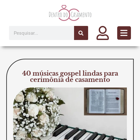
Ir
para
o
conteúdo
Pesquisar
40 músicas gospel lindas para
cerimônia de casamento